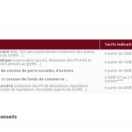
Tarifs indicati
ciété
SARL, SAS sans particularités (rédaction des statuts,
A partir de 500
 du Greffe ...)
ridique
(convocation aux AG, Rédaction des PV d'AG et
A partir de 100
es annuels au greffe ...)
e
de cession de parts sociales, d'actions
A partir de 300
2 000€ HT ou 2,
e de
cession de fonds de commerce ...
cession***
société
(rédaction des PV de dissolution, liquidation,
A partir de 800
bilan de liquidation, formalités auprès du Greffe ...)
conseils