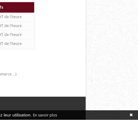
fs
HT de l'heure
HT de l'heure
HT de l'heure
HT de l'heure
merce ...)
 leur utilisation.
En savoir plus
✖
’anciens Manager de
ommerçants, artisans,