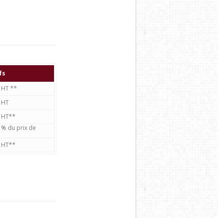
fs
€ HT **
€ HT
€ HT**
1% du prix de
€ HT**