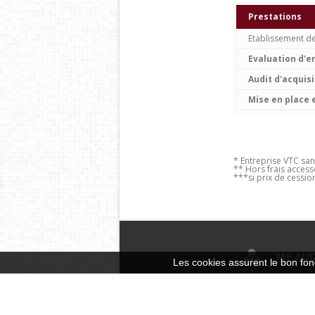
Prestations
Etablissement d
Evaluation d'e
Audit d'acquisi
Mise en place e
* Entreprise VTC san
** Hors frais access
***si prix de cessio
MF AUD
Les cookies assurent le bon fonc
Fondé en 1999, le 
grands cabinets d’au