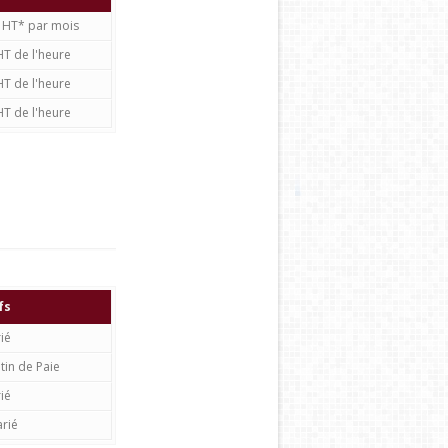
€ HT* par mois
HT de l'heure
HT de l'heure
HT de l'heure
fs
ié
tin de Paie
ié
arié