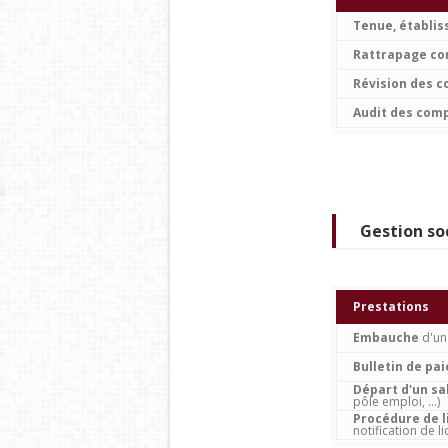
Tenue, établis
Rattrapage co
Révision des 
Audit des com
Gestion so
Prestations
Embauche
d'un 
Bulletin de pai
Départ d'un sa
pôle emploi, ...)
Procédure de 
notification de li