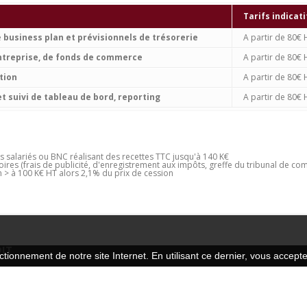
Tarifs indicati
e
business plan et prévisionnels de trésorerie
A partir de 80€ 
ntreprise, de fonds de commerce
A partir de 80€ 
tion
A partir de 80€ 
t suivi de tableau de bord, reporting
A partir de 80€ 
s salariés ou BNC réalisant des recettes TTC jusqu'à 140 K€
oires (frais de publicité, d'enregistrement aux impôts, greffe du tribunal de com
n > à 100 K€ HT alors 2,1% du prix de cession
IT
tionnement de notre site Internet. En utilisant ce dernier, vous acceptez
cabinet est situé à Vincennes dans l’est de Paris. Notre équipe composée d
dit et de conseils intervient aujourd'hui auprès d’une clientèle de TPE, PME , c