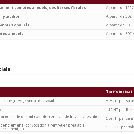
sement comptes annuels, des liasses fiscales
A partir de 125
mptabilité
A partir de 50€ 
comptes annuels
A partir de 80€ 
ptes annuels
A partir de 80€ 
ciale
Tarifs indicati
salarié (DPAE, contrat de travail, ...)
50€ HT par salar
e
15€ HT par Bulle
larié
(solde de tout compte, certificat de travail, attestation
50€ HT par salar
licenciement
(convocation à l'entretien préalable,
100€ HT par sal
cenciement, ...)